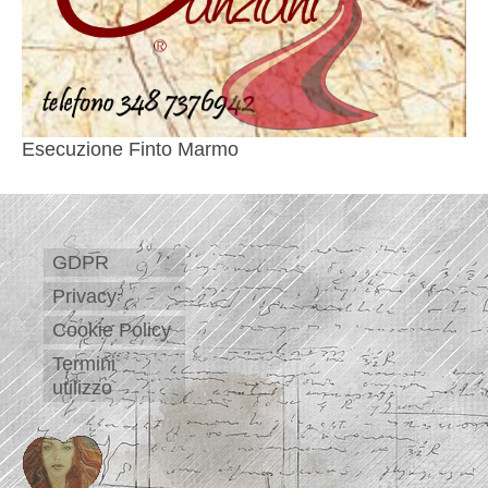
Esecuzione Finto Marmo
GDPR
Privacy
Cookie Policy
Termini
utilizzo