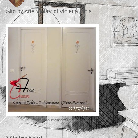
Sito by Arte ViolaV di Violetta Viola
© canziani imbiancature