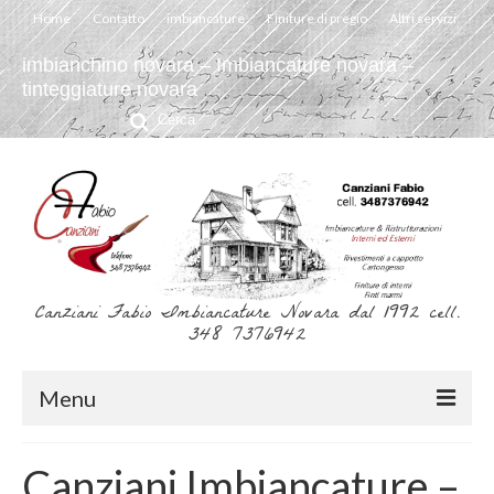
Home
Contatto
imbiancature
Finiture di pregio
Altri servizi
imbianchino novara – Imbiancature novara –
tinteggiature novara
Cerca:
Canziani Fabio Imbiancature Novara dal 1992 cell.
348 7376942
Menu
Home
Canziani Imbiancature –