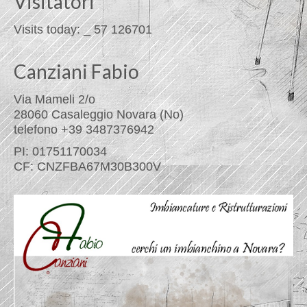
Visitatori
Visits today:
_
57
126701
Canziani Fabio
Via Mameli 2/o
28060 Casaleggio Novara (No)
telefono +39 3487376942
PI: 01751170034
CF: CNZFBA67M30B300V