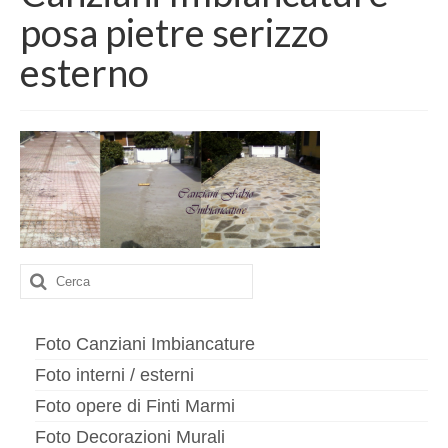
Contatto
posa pietre serizzo
imbiancature
esterno
Interni
Esterni
Cappotti
Finiture di pregio
Esecuzione meridiana
Cerca:
Decorazioni murali
Finti marmi
Foto Canziani Imbiancature
Foto interni / esterni
Stucchi
Foto opere di Finti Marmi
Murales
Foto Decorazioni Murali