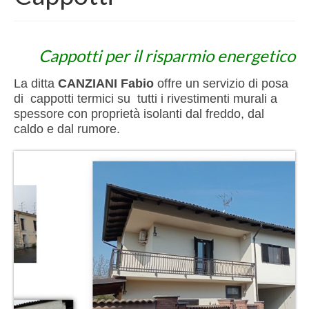
Contatto
imbiancature
Cappotti per il risparmio energetico
Interni
La ditta
CANZIANI Fabio
offre un servizio di posa
Esterni
di cappotti termici su tutti i rivestimenti murali a
spessore con proprietà isolanti dal freddo, dal
Cappotti
caldo e dal rumore.
Finiture di pregio
Esecuzione meridiana
Decorazioni murali
Finti marmi
Stucchi
Murales