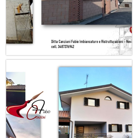
Altri servizi
Cartongesso
Controsoffitti
Posa pavimento laminato
Muratura