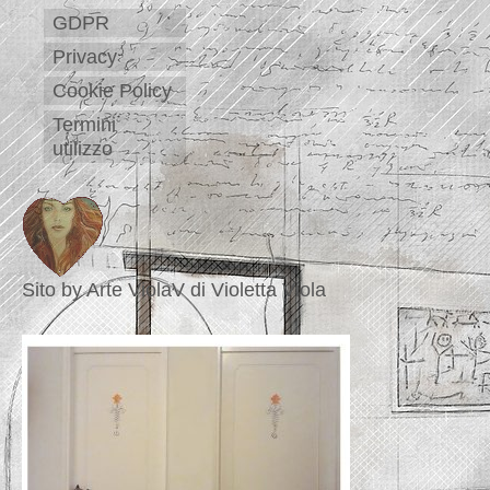
GDPR
Privacy
Cookie Policy
Termini
utilizzo
Sito by Arte ViolaV di Violetta Viola