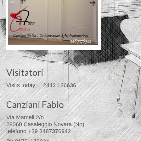
© canziani imbiancature
Visitatori
Visits today:
_
2442
126636
Canziani Fabio
Via Mameli 2/o
28060 Casaleggio Novara (No)
telefono +39 3487376942