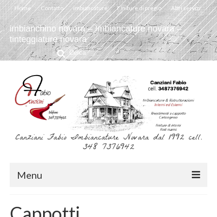
Home
Contatto
imbiancature
Finiture di pregio
Altri servizi
imbianchino novara – Imbiancature novara –
tinteggiature novara
Cerca:
Canziani Fabio Imbiancature Novara dal 1992 cell.
348 7376942
Menu
Home
Cappotti