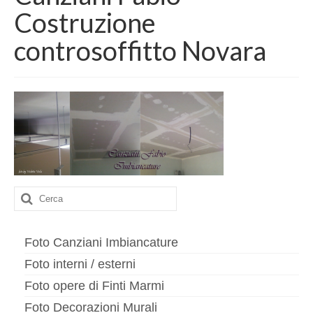
Contatto
Costruzione
imbiancature
controsoffitto Novara
Interni
Esterni
Cappotti
Finiture di pregio
Esecuzione meridiana
Cerca:
Decorazioni murali
Finti marmi
Foto Canziani Imbiancature
Foto interni / esterni
Stucchi
Foto opere di Finti Marmi
Murales
Foto Decorazioni Murali