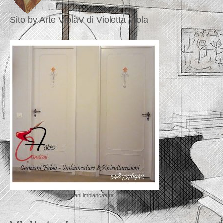
Sito by Arte ViolaV di Violetta Viola
© canziani imbiancature