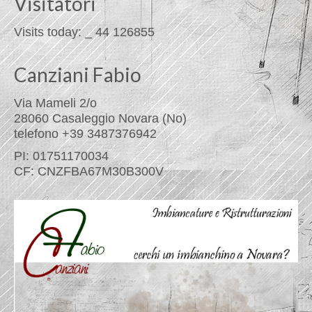
Visitatori
Visits today:
_
44
126855
Canziani Fabio
Via Mameli 2/o
28060 Casaleggio Novara (No)
telefono +39 3487376942
PI: 01751170034
CF: CNZFBA67M30B300V