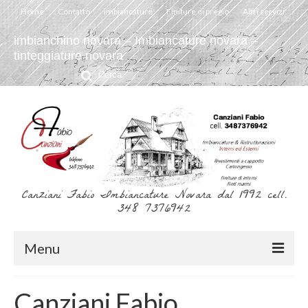
Home
Contatto
imbiancature
Finiture di pregio
Altri servizi
imbianchino novara – Imbiancature novara –
tinteggiature novara
Cerca:
Canziani Fabio Imbiancature Novara dal 1992 cell.
348 7376942
Menu
Home
Canziani Fabio