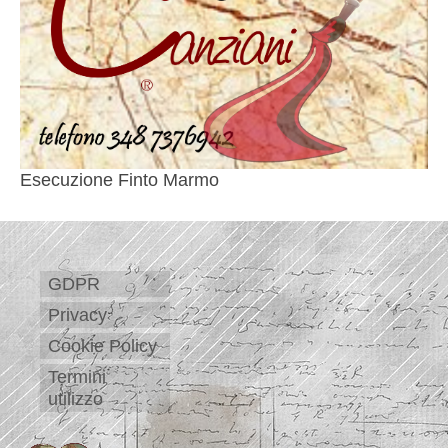
Esecuzione Finto Marmo
GDPR
Privacy
Cookie Policy
Termini
utilizzo