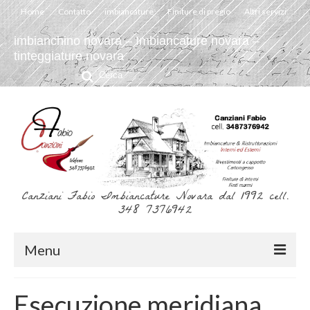
Home
Contatto
imbiancature
Finiture di pregio
Altri servizi
imbianchino novara – Imbiancature novara –
tinteggiature novara
Cerca:
Canziani Fabio Imbiancature Novara dal 1992 cell.
348 7376942
Menu
Home
Esecuzione meridiana