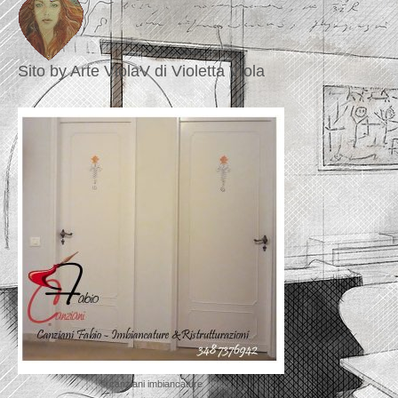
Sito by Arte ViolaV di Violetta Viola
© canziani imbiancature