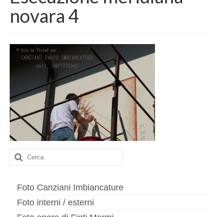
Contatto
novara 4
imbiancature
Interni
Esterni
Cappotti
Finiture di pregio
Esecuzione meridiana
Decorazioni murali
Cerca:
Finti marmi
Stucchi
Foto Canziani Imbiancature
Foto interni / esterni
Murales