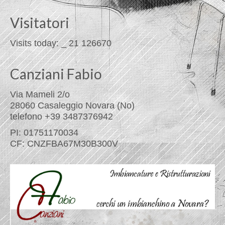
Visitatori
Visits today:
_
21
126670
Canziani Fabio
Via Mameli 2/o
28060 Casaleggio Novara (No)
telefono +39 3487376942
PI: 01751170034
CF: CNZFBA67M30B300V