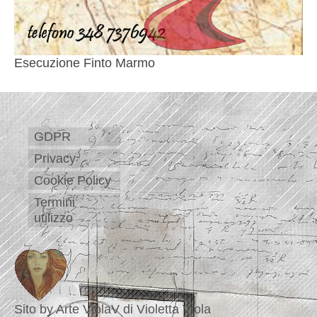
Esecuzione Finto Marmo
GDPR
Privacy
Cookie Policy
Termini
utilizzo
Sito by Arte ViolaV di Violetta Viola