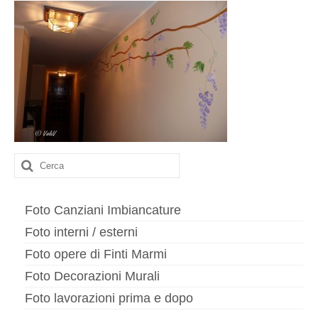
Contatto
imbiancature
Interni
Esterni
Cappotti
Finiture di pregio
Cerca:
Esecuzione meridiana
Foto Canziani Imbiancature
Decorazioni murali
Foto interni / esterni
Finti marmi
Foto opere di Finti Marmi
Stucchi
Foto Decorazioni Murali
Murales
Foto lavorazioni prima e dopo