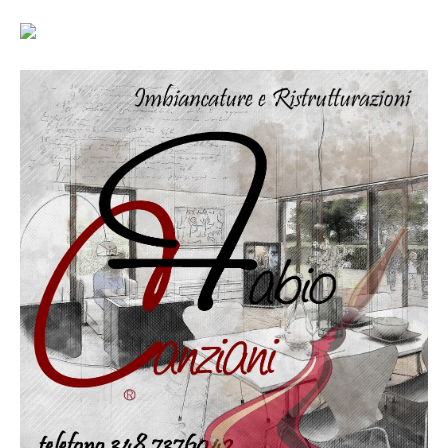
Altri servizi
Cartongesso
Controsoffitti
Posa pavimento laminato
Muratura