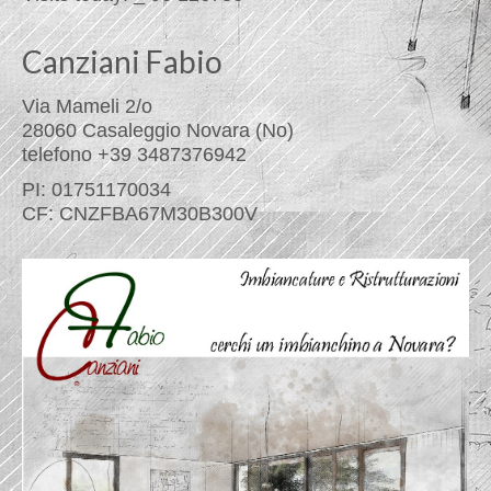
Canziani Fabio
Via Mameli 2/o
28060 Casaleggio Novara (No)
telefono +39 3487376942
PI: 01751170034
CF: CNZFBA67M30B300V