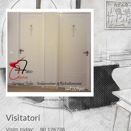
© canziani imbiancature
Visitatori
Visits today:
_
90
126736