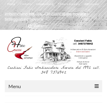
Home
Contatto
imbiancature
Finiture di pregio
Altri servizi
imbianchino novara – Imbiancature novara –
tinteggiature novara
Cerca:
Canziani Fabio Imbiancature Novara dal 1992 cell.
348 7376942
Menu
Home