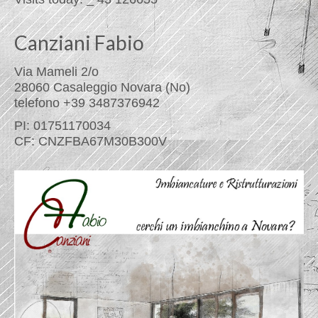
Canziani Fabio
Via Mameli 2/o
28060 Casaleggio Novara (No)
telefono +39 3487376942
PI: 01751170034
CF: CNZFBA67M30B300V