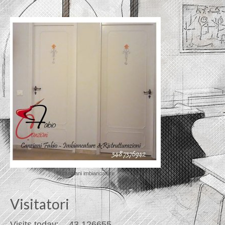
© canziani imbiancature
Visitatori
Visits today:
_
43
126655