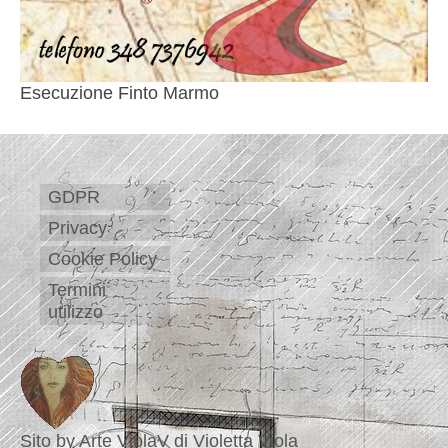
Esecuzione Finto Marmo
GDPR
Privacy
Cookie Policy
Termini
utilizzo
Sito by Arte ViolaV di Violetta Viola