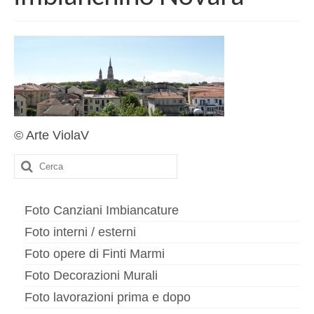
Contatto
imbiancature
Interni
Esterni
Cappotti
© Arte ViolaV
Finiture di pregio
Cerca:
Esecuzione meridiana
Decorazioni murali
Foto Canziani Imbiancature
Foto interni / esterni
Finti marmi
Foto opere di Finti Marmi
Stucchi
Foto Decorazioni Murali
Murales
Foto lavorazioni prima e dopo