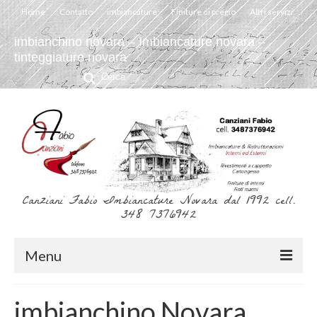
Home
Contatto
imbiancature
Finiture di pregio
Altri servizi
imbianchino novara – Imbiancature novara –
tinteggiature novara
Cerca:
Canziani Fabio Imbiancature Novara dal 1992 cell.
348 7376942
Menu
Home
imbianchino Novara