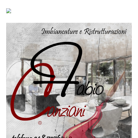
Altri servizi
Cartongesso
Controsoffitti
Posa pavimento laminato
Muratura