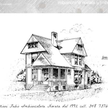
imbianchino novara – Imbi
tri servizi
ziani Fabio Imbiancature Novara dal 1992 cell. 348 737