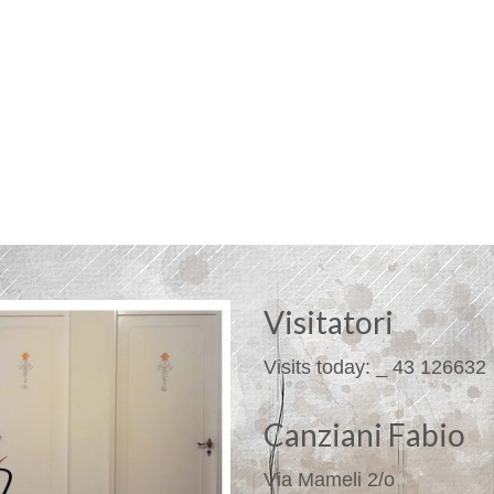
Visitatori
Visits today:
_
43
126632
Canziani Fabio
Via Mameli 2/o