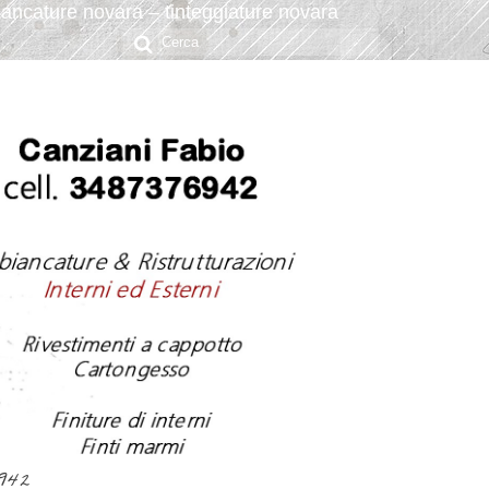
ancature novara – tinteggiature novara
Cerca:
6942