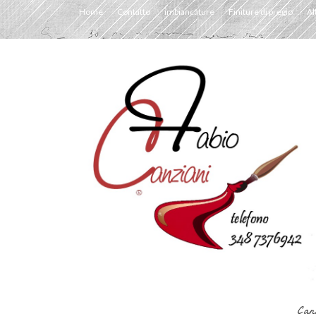
Home
Contatto
imbiancature
Finiture di pregio
Al
Can