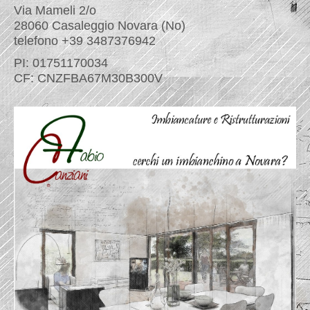
Via Mameli 2/o
28060 Casaleggio Novara (No)
telefono +39 3487376942
PI: 01751170034
CF: CNZFBA67M30B300V