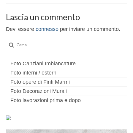
Altri servizi
Lascia un commento
Cartongesso
Controsoffitti
Devi essere
connesso
per inviare un commento.
Posa pavimento laminato
Cerca:
Muratura
Foto Canziani Imbiancature
Foto interni / esterni
Foto opere di Finti Marmi
Foto Decorazioni Murali
Foto lavorazioni prima e dopo