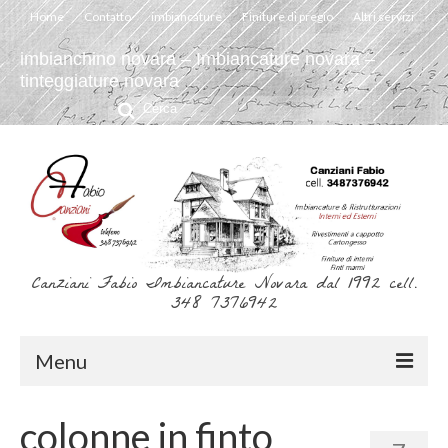
Home
Contatto
imbiancature
Finiture di pregio
Altri servizi
imbianchino novara – Imbiancature novara –
tinteggiature novara
Cerca:
Canziani Fabio Imbiancature Novara dal 1992 cell.
348 7376942
Menu
Home
colonne in finto