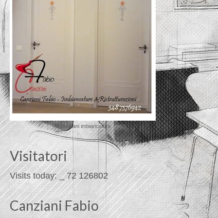
© canziani imbiancature
Visitatori
Visits today:
_
72
126802
Canziani Fabio