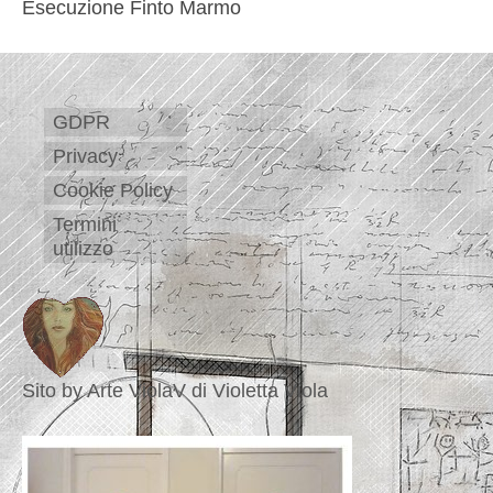
Esecuzione Finto Marmo
GDPR
Privacy
Cookie Policy
Termini
utilizzo
Sito by Arte ViolaV di Violetta Viola