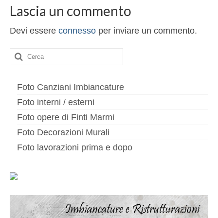
Altri servizi
Lascia un commento
Cartongesso
Devi essere
connesso
per inviare un commento.
Controsoffitti
Cerca:
Posa pavimento laminato
Muratura
Foto Canziani Imbiancature
Foto interni / esterni
Foto opere di Finti Marmi
Foto Decorazioni Murali
Foto lavorazioni prima e dopo