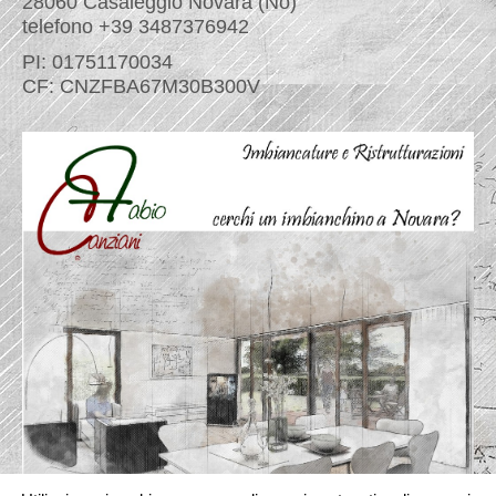
28060 Casaleggio Novara (No)
telefono +39 3487376942
PI: 01751170034
CF: CNZFBA67M30B300V