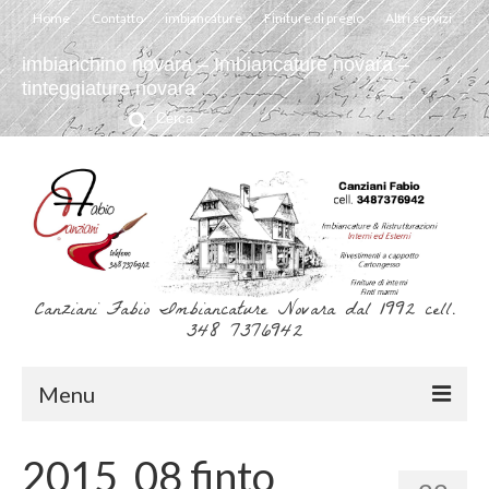
Home
Contatto
imbiancature
Finiture di pregio
Altri servizi
imbianchino novara – Imbiancature novara –
tinteggiature novara
Cerca:
Canziani Fabio Imbiancature Novara dal 1992 cell.
348 7376942
Menu
Home
2015_08 finto