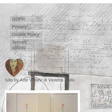
GDPR
Privacy
Cookie Policy
Termini
utilizzo
Sito by Arte ViolaV di Violetta Viola