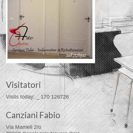
© canziani imbiancature
Visitatori
Visits today:
_
170
126726
Canziani Fabio
Via Mameli 2/o