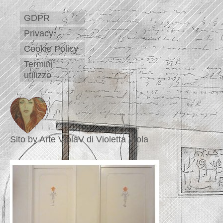
GDPR
Privacy
Cookie Policy
Termini
utilizzo
Sito by Arte ViolaV di Violetta Viola