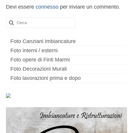
Altri servizi
Devi essere
connesso
per inviare un commento.
Cartongesso
Cerca:
Controsoffitti
Posa pavimento laminato
Foto Canziani Imbiancature
Foto interni / esterni
Muratura
Foto opere di Finti Marmi
Foto Decorazioni Murali
Foto lavorazioni prima e dopo