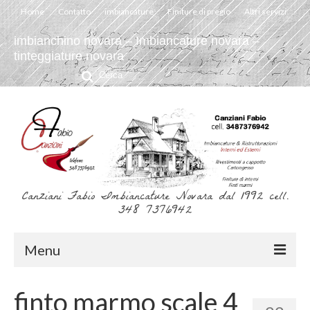
Home
Contatto
imbiancature
Finiture di pregio
Altri servizi
imbianchino novara – Imbiancature novara –
tinteggiature novara
Cerca:
Canziani Fabio Imbiancature Novara dal 1992 cell.
348 7376942
Menu
Home
finto marmo scale 4