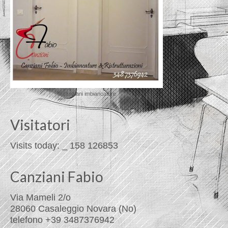
© canziani imbiancature
Visitatori
Visits today:
_
158
126853
Canziani Fabio
Via Mameli 2/o
28060 Casaleggio Novara (No)
telefono +39 3487376942