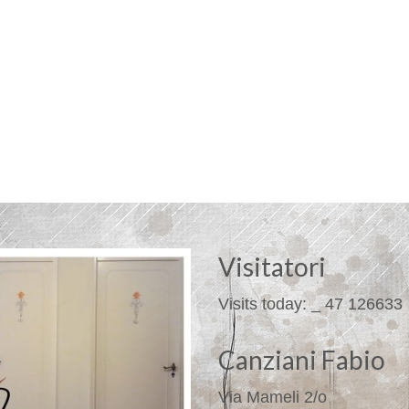
Visitatori
Visits today:
_
47
126633
Canziani Fabio
Via Mameli 2/o