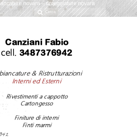
ancature novara – tinteggiature novara
Cerca:
6942