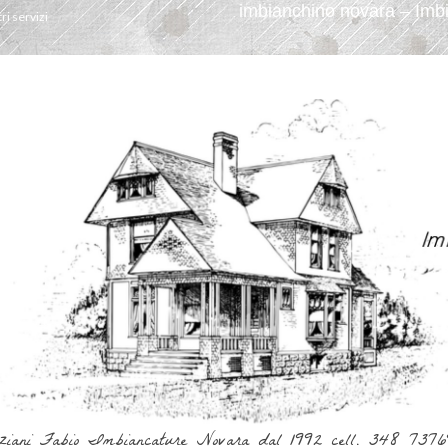
imbianchino novara – Imbi
tri servizi
ziani Fabio Imbiancature Novara dal 1992 cell. 348 737