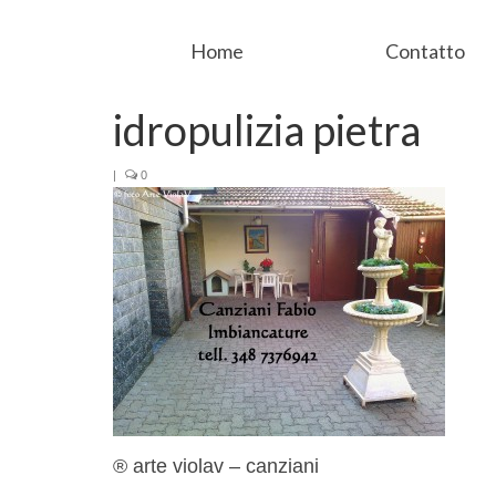
Home
Contatto
idropulizia pietra
|
0
® arte violav – canziani