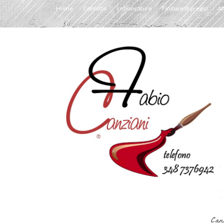
Home
Contatto
imbiancature
Finiture di pregio
Al
Can