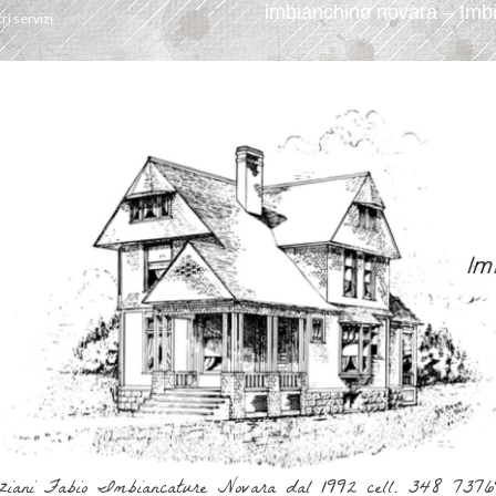
imbianchino novara – Imbi
tri servizi
ziani Fabio Imbiancature Novara dal 1992 cell. 348 737