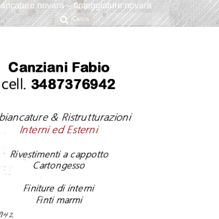
ancature novara – tinteggiature novara
Cerca:
6942