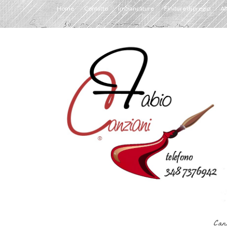
Home
Contatto
imbiancature
Finiture di pregio
Al
Can