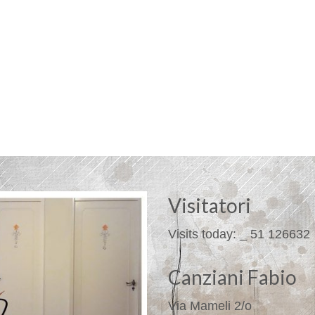
Visitatori
Visits today:
_
51
126632
Canziani Fabio
Via Mameli 2/o