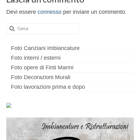
Altri servizi
Devi essere
connesso
per inviare un commento.
Cartongesso
Cerca:
Controsoffitti
Posa pavimento laminato
Foto Canziani Imbiancature
Muratura
Foto interni / esterni
Foto opere di Finti Marmi
Foto Decorazioni Murali
Foto lavorazioni prima e dopo