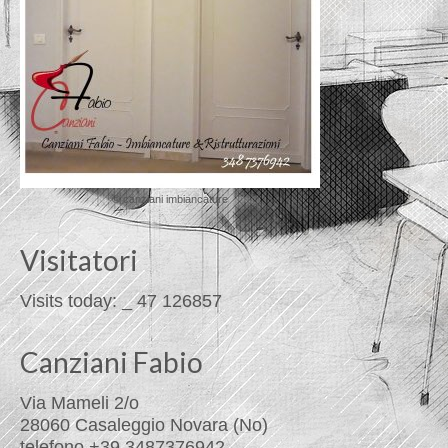
© canziani imbiancature
Visitatori
Visits today:
_
47
126857
Canziani Fabio
Via Mameli 2/o
28060 Casaleggio Novara (No)
telefono +39 3487376942