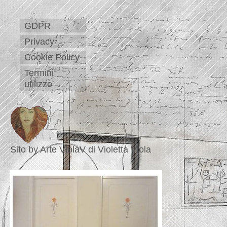
GDPR
Privacy
Cookie Policy
Termini
utilizzo
Sito by Arte ViolaV di Violetta Viola