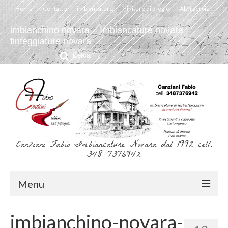
Home
Contatto
imbiancature
Finiture di pregio
Altri servizi
imbianchino novara – Imbiancature novara –
tinteggiature novara
Cerca:
Canziani Fabio Imbiancature Novara dal 1992 cell.
348 7376942
Menu
Home
imbianchino-novara-