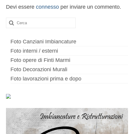
Altri servizi
Devi essere
connesso
per inviare un commento.
Cartongesso
Cerca:
Controsoffitti
Posa pavimento laminato
Foto Canziani Imbiancature
Foto interni / esterni
Muratura
Foto opere di Finti Marmi
Foto Decorazioni Murali
Foto lavorazioni prima e dopo