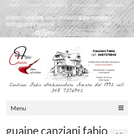
Home
Contatto
imbiancature
Finiture di pregio
Altri servizi
imbianchino novara – Imbiancature novara –
tinteggiature novara
Cerca:
Canziani Fabio Imbiancature Novara dal 1992 cell.
348 7376942
Menu
Home
guaine canziani fabio