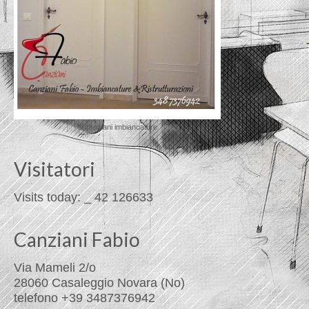
© canziani imbiancature
Visitatori
Visits today:
_
42
126633
Canziani Fabio
Via Mameli 2/o
28060 Casaleggio Novara (No)
telefono +39 3487376942