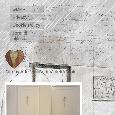
GDPR
Privacy
Cookie Policy
Termini
utilizzo
Sito by Arte ViolaV di Violetta Viola