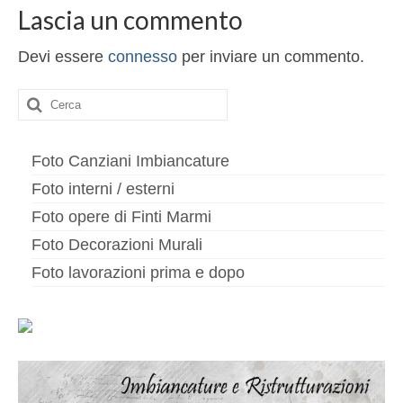
Altri servizi
Lascia un commento
Cartongesso
Devi essere
connesso
per inviare un commento.
Controsoffitti
Cerca:
Posa pavimento laminato
Muratura
Foto Canziani Imbiancature
Foto interni / esterni
Foto opere di Finti Marmi
Foto Decorazioni Murali
Foto lavorazioni prima e dopo