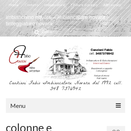
Home
Contatto
imbiancature
Finiture di pregio
Altri servizi
imbianchino novara – Imbiancature novara –
tinteggiature novara
Cerca:
Canziani Fabio Imbiancature Novara dal 1992 cell.
348 7376942
Menu
Home
colonne e