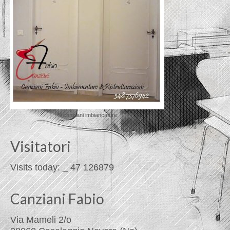
© canziani imbiancature
Visitatori
Visits today:
_
47
126879
Canziani Fabio
Via Mameli 2/o