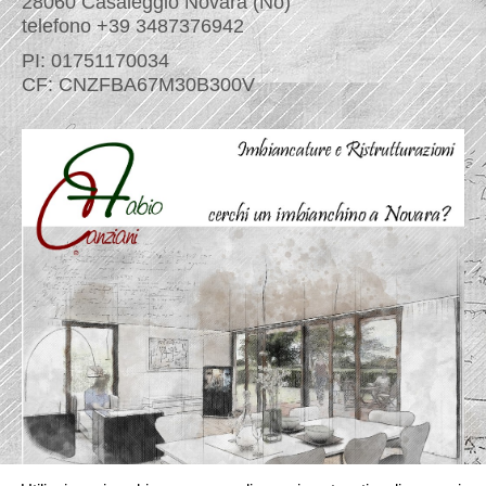
28060 Casaleggio Novara (No)
telefono +39 3487376942
PI: 01751170034
CF: CNZFBA67M30B300V