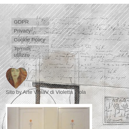
GDPR
Privacy
Cookie Policy
Termini
utilizzo
Sito by Arte ViolaV di Violetta Viola