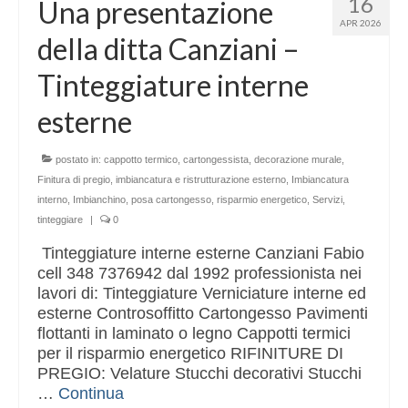
16
Una presentazione
Altri servizi
APR 2026
della ditta Canziani –
Cartongesso
Tinteggiature interne
Controsoffitti
esterne
Posa pavimento laminato
Muratura
postato in:
cappotto termico
,
cartongessista
,
decorazione murale
,
Finitura di pregio
,
imbiancatura e ristrutturazione esterno
,
Imbiancatura
interno
,
Imbianchino
,
posa cartongesso
,
risparmio energetico
,
Servizi
,
tinteggiare
|
0
Tinteggiature interne esterne Canziani Fabio
cell 348 7376942 dal 1992 professionista nei
lavori di: Tinteggiature Verniciature interne ed
esterne Controsoffitto Cartongesso Pavimenti
flottanti in laminato o legno Cappotti termici
per il risparmio energetico RIFINITURE DI
PREGIO: Velature Stucchi decorativi Stucchi
…
Continua