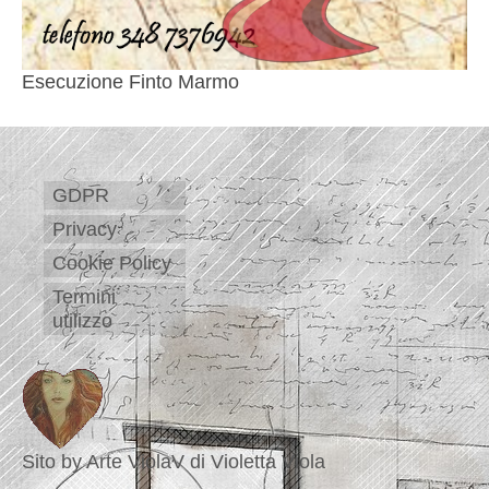
Esecuzione Finto Marmo
GDPR
Privacy
Cookie Policy
Termini
utilizzo
Sito by Arte ViolaV di Violetta Viola