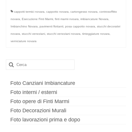
cappotti termici novara
,
cappotto novara
,
cartongesso novara
,
controsoffitto
novara
,
Esecuzione Finti Marmi
,
finti marmi nvoara
,
imbiancature Novara
,
Imbianchino Novara
,
pavimenti flottanti
,
posa cappotto novara
,
stucchi decorativi
novara
,
stucchi veneziani
,
stucchi veneziani novara
,
tinteggiature novara
,
verniciature novara
Cerca:
Foto Canziani Imbiancature
Foto interni / esterni
Foto opere di Finti Marmi
Foto Decorazioni Murali
Foto lavorazioni prima e dopo