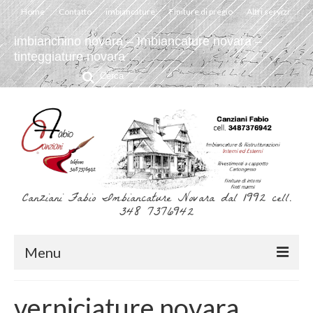
Home
Contatto
imbiancature
Finiture di pregio
Altri servizi
imbianchino novara – Imbiancature novara –
tinteggiature novara
Cerca:
Canziani Fabio Imbiancature Novara dal 1992 cell.
348 7376942
Menu
Home
verniciature novara