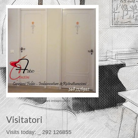
© canziani imbiancature
Visitatori
Visits today:
_
292
126855