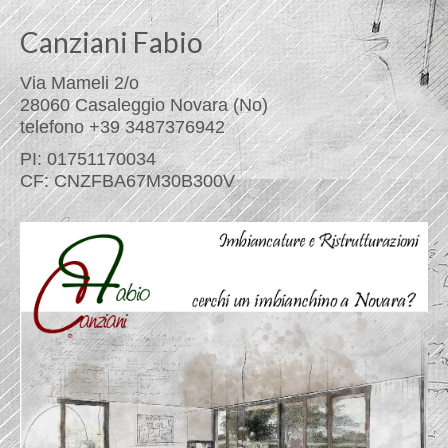
Canziani Fabio
Via Mameli 2/o
28060 Casaleggio Novara (No)
telefono +39 3487376942
PI: 01751170034
CF: CNZFBA67M30B300V