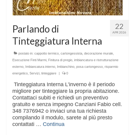
22
Parlando di
APR 2026
Tinteggiatura Interna
postato in:
cappotto termico
,
cartongessista
,
decorazione murale
,
Esecuzione Finti Marmi
,
Finitura di pregio
,
imbiancatura e ristrutturazione
esterno
,
Imbiancatura interno
,
Imbianchino
,
posa cartongesso
,
risparmio
energetico
,
Servizi
,
tinteggiare
|
0
Tinteggiatura Interna L’inverno è il periodo
migliore per tinteggiare la propria abitazione.
Contattaci subiti e richiedi un preventivo
gratuito e senza impegno Canziani Fabio cell.
348 7376942 o inviaci una tua richiesta
compilando il modulo, sarete al più presto
contattati …
Continua