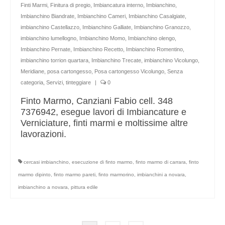
Finti Marmi
,
Finitura di pregio
,
Imbiancatura interno
,
Imbianchino
,
Imbianchino Biandrate
,
Imbianchino Cameri
,
Imbianchino Casalgiate
,
imbianchino Castellazzo
,
Imbianchino Galliate
,
Imbianchino Granozzo
,
imbianchino lumellogno
,
Imbianchino Momo
,
Imbianchino olengo
,
Imbianchino Pernate
,
Imbianchino Recetto
,
Imbianchino Romentino
,
imbianchino torrion quartara
,
Imbianchino Trecate
,
imbianchino Vicolungo
,
Meridiane
,
posa cartongesso
,
Posa cartongesso Vicolungo
,
Senza
categoria
,
Servizi
,
tinteggiare
|
0
Finto Marmo, Canziani Fabio cell. 348
7376942, esegue lavori di Imbiancature e
Verniciature, finti marmi e moltissime altre
lavorazioni.
cercasi imbianchino
,
esecuzione di finto marmo
,
finto marmo di carrara
,
finto
marmo dipinto
,
finto marmo pareti
,
finto marmorino
,
imbianchini a novara
,
imbianchino a novara
,
pittura edile