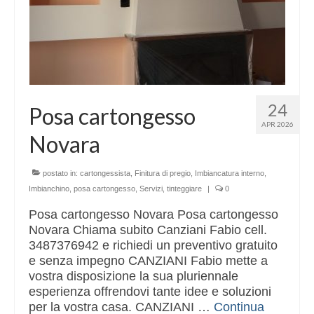
24
Posa cartongesso
APR 2026
Novara
postato in:
cartongessista
,
Finitura di pregio
,
Imbiancatura interno
,
Imbianchino
,
posa cartongesso
,
Servizi
,
tinteggiare
|
0
Posa cartongesso Novara Posa cartongesso
Novara Chiama subito Canziani Fabio cell.
3487376942 e richiedi un preventivo gratuito
e senza impegno CANZIANI Fabio mette a
vostra disposizione la sua pluriennale
esperienza offrendovi tante idee e soluzioni
per la vostra casa. CANZIANI …
Continua