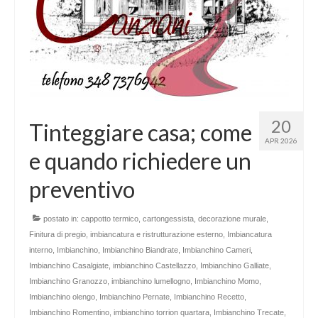
20
Tinteggiare casa; come
APR 2026
e quando richiedere un
preventivo
postato in:
cappotto termico
,
cartongessista
,
decorazione murale
,
Finitura di pregio
,
imbiancatura e ristrutturazione esterno
,
Imbiancatura
interno
,
Imbianchino
,
Imbianchino Biandrate
,
Imbianchino Cameri
,
Imbianchino Casalgiate
,
imbianchino Castellazzo
,
Imbianchino Galliate
,
Imbianchino Granozzo
,
imbianchino lumellogno
,
Imbianchino Momo
,
Imbianchino olengo
,
Imbianchino Pernate
,
Imbianchino Recetto
,
Imbianchino Romentino
,
imbianchino torrion quartara
,
Imbianchino Trecate
,