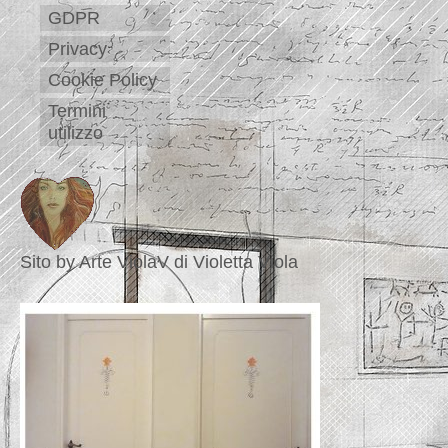
GDPR
Privacy
Cookie Policy
Termini
utilizzo
Sito by Arte ViolaV di Violetta Viola