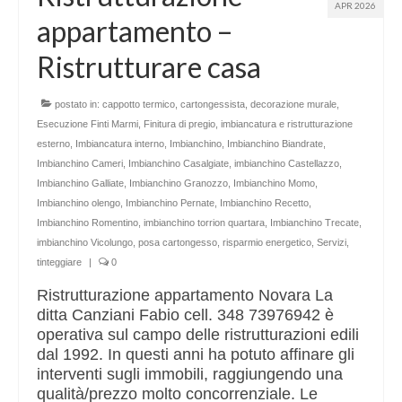
APR 2026
appartamento –
Ristrutturare casa
postato in:
cappotto termico
,
cartongessista
,
decorazione murale
,
Esecuzione Finti Marmi
,
Finitura di pregio
,
imbiancatura e ristrutturazione
esterno
,
Imbiancatura interno
,
Imbianchino
,
Imbianchino Biandrate
,
Imbianchino Cameri
,
Imbianchino Casalgiate
,
imbianchino Castellazzo
,
Imbianchino Galliate
,
Imbianchino Granozzo
,
Imbianchino Momo
,
Imbianchino olengo
,
Imbianchino Pernate
,
Imbianchino Recetto
,
Imbianchino Romentino
,
imbianchino torrion quartara
,
Imbianchino Trecate
,
imbianchino Vicolungo
,
posa cartongesso
,
risparmio energetico
,
Servizi
,
tinteggiare
|
0
Ristrutturazione appartamento Novara La
ditta Canziani Fabio cell. 348 73976942 è
operativa sul campo delle ristrutturazioni edili
dal 1992. In questi anni ha potuto affinare gli
interventi sugli immobili, raggiungendo una
qualità/prezzo molto concorrenziale. Le