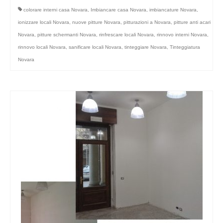
colorare interni casa Novara
,
Imbiancare casa Novara
,
imbiancature Novara
,
ionizzare locali Novara
,
nuove pitture Novara
,
pitturazioni a Novara
,
pitture anti acari
Novara
,
pitture schermanti Novara
,
rinfrescare locali Novara
,
rinnovo interni Novara
,
rinnovo locali Novara
,
sanificare locali Novara
,
tinteggiare Novara
,
Tinteggiatura
Novara