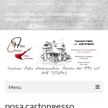
Home
Contatto
imbiancature
Finiture di pregio
Altri servizi
imbianchino novara – Imbiancature novara –
tinteggiature novara
Cerca:
Canziani Fabio Imbiancature Novara dal 1992 cell.
348 7376942
Menu
Home
posa cartongesso