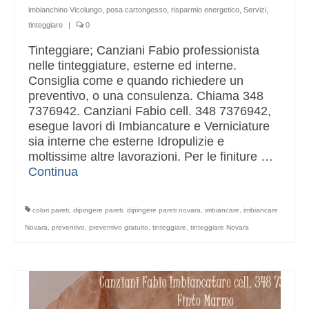
imbianchino Vicolungo
,
posa cartongesso
,
risparmio energetico
,
Servizi
,
tinteggiare
|
0
Tinteggiare; Canziani Fabio professionista
nelle tinteggiature, esterne ed interne.
Consiglia come e quando richiedere un
preventivo, o una consulenza. Chiama 348
7376942. Canziani Fabio cell. 348 7376942,
esegue lavori di Imbiancature e Verniciature
sia interne che esterne Idropulizie e
moltissime altre lavorazioni. Per le finiture …
Continua
colori pareti
,
dipingere pareti
,
dipingere pareti novara
,
imbiancare
,
imbiancare
Novara
,
preventivo
,
preventivo gratuito
,
tinteggiare
,
tinteggiare Novara