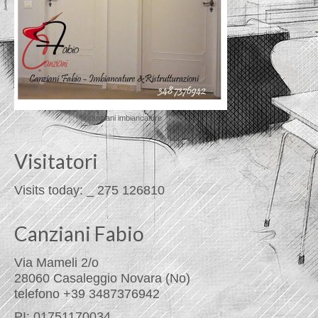
© canziani imbiancature
Visitatori
Visits today:
_
275
126810
Canziani Fabio
Via Mameli 2/o
28060 Casaleggio Novara (No)
telefono +39 3487376942
PI: 01751170034