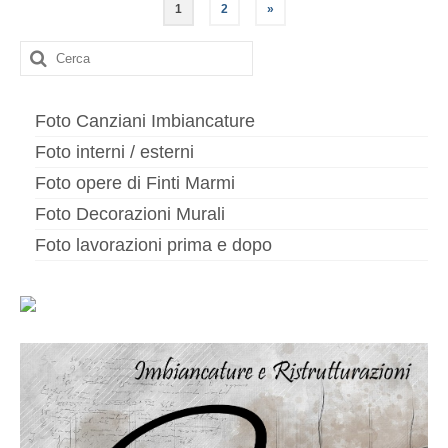
Paginazione
1
2
»
degli
Cerca:
articoli
Foto Canziani Imbiancature
Foto interni / esterni
Foto opere di Finti Marmi
Foto Decorazioni Murali
Foto lavorazioni prima e dopo