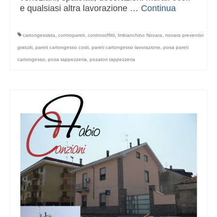
e qualsiasi altra lavorazione …
Continua
cartongessista
,
contropareti
,
controsoffitti
,
Imbianchino Novara
,
novara preventivi
gratuiti
,
pareti cartongesso costi
,
pareti cartongesso lavorazione
,
posa pareti
cartongesso
,
posa tappezzeria
,
posatori tappezzeria