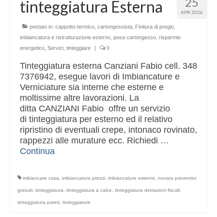
25
tinteggiatura Esterna
Altri servizi
APR 2026
Cartongesso
postato in:
cappotto termico
,
cartongessista
,
Finitura di pregio
,
imbiancatura e ristrutturazione esterno
,
posa cartongesso
,
risparmio
Controsoffitti
energetico
,
Servizi
,
tinteggiare
|
0
Posa pavimento laminato
Tinteggiatura esterna Canziani Fabio cell. 348
7376942, esegue lavori di Imbiancature e
Muratura
Verniciature sia interne che esterne e
moltissime altre lavorazioni. La
ditta CANZIANI Fabio offre un servizio
di tinteggiatura per esterno ed il relativo
ripristino di eventuali crepe, intonaco rovinato,
rappezzi alle murature ecc. Richiedi …
Continua
imbiancare casa
,
imbiancatura prezzi
,
imbiancature esterne
,
novara preventivi
gratuiti
,
tinteggiatura
,
tinteggiatura a calce
,
tinteggiatura detrazioni fiscali
,
tinteggiatura pareti
,
tinteggiature