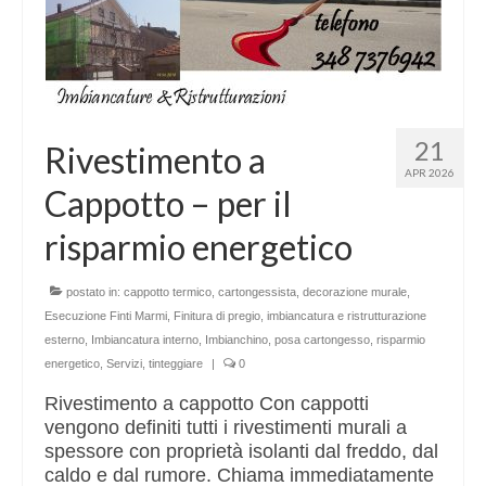
21
Rivestimento a
APR 2026
Cappotto – per il
risparmio energetico
postato in:
cappotto termico
,
cartongessista
,
decorazione murale
,
Esecuzione Finti Marmi
,
Finitura di pregio
,
imbiancatura e ristrutturazione
esterno
,
Imbiancatura interno
,
Imbianchino
,
posa cartongesso
,
risparmio
energetico
,
Servizi
,
tinteggiare
|
0
Rivestimento a cappotto Con cappotti
vengono definiti tutti i rivestimenti murali a
spessore con proprietà isolanti dal freddo, dal
caldo e dal rumore. Chiama immediatamente