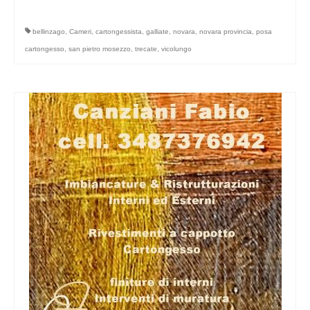
bellinzago
,
Cameri
,
cartongessista
,
galliate
,
novara
,
novara provincia
,
posa
cartongesso
,
san pietro mosezzo
,
trecate
,
vicolungo