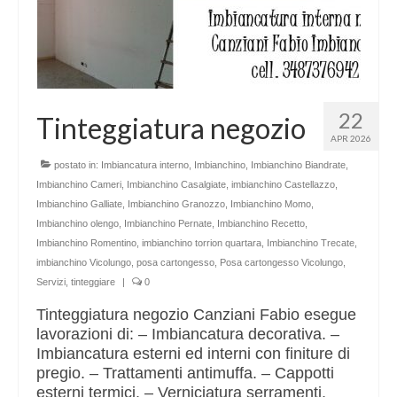
22
Tinteggiatura negozio
APR 2026
postato in:
Imbiancatura interno
,
Imbianchino
,
Imbianchino Biandrate
,
Imbianchino Cameri
,
Imbianchino Casalgiate
,
imbianchino Castellazzo
,
Imbianchino Galliate
,
Imbianchino Granozzo
,
Imbianchino Momo
,
Imbianchino olengo
,
Imbianchino Pernate
,
Imbianchino Recetto
,
Imbianchino Romentino
,
imbianchino torrion quartara
,
Imbianchino Trecate
,
imbianchino Vicolungo
,
posa cartongesso
,
Posa cartongesso Vicolungo
,
Servizi
,
tinteggiare
|
0
Tinteggiatura negozio Canziani Fabio esegue
lavorazioni di: – Imbiancatura decorativa. –
Imbiancatura esterni ed interni con finiture di
pregio. – Trattamenti antimuffa. – Cappotti
esterni termici. – Verniciatura serramenti,