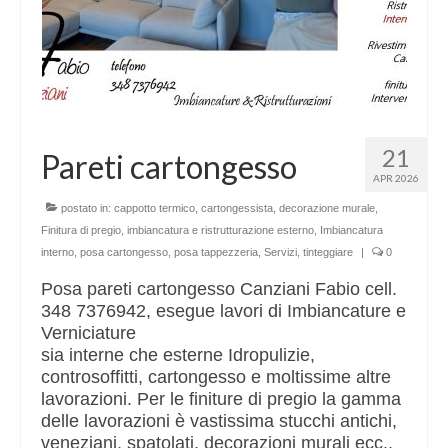
21
Pareti cartongesso
APR 2026
postato in:
cappotto termico
,
cartongessista
,
decorazione murale
,
Finitura di pregio
,
imbiancatura e ristrutturazione esterno
,
Imbiancatura
interno
,
posa cartongesso
,
posa tappezzeria
,
Servizi
,
tinteggiare
|
0
Posa pareti cartongesso Canziani Fabio cell.
348 7376942, esegue lavori di Imbiancature e
Verniciature
sia interne che esterne Idropulizie,
controsoffitti, cartongesso e moltissime altre
lavorazioni. Per le finiture di pregio la gamma
delle lavorazioni è vastissima stucchi antichi,
veneziani, spatolati, decorazioni murali ecc..