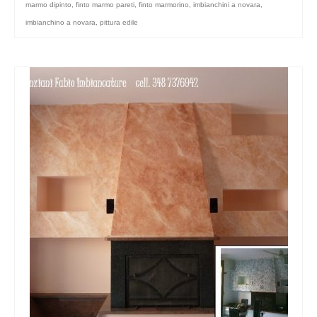
marmo dipinto
,
finto marmo pareti
,
finto marmorino
,
imbianchini a novara
,
imbianchino a novara
,
pittura edile