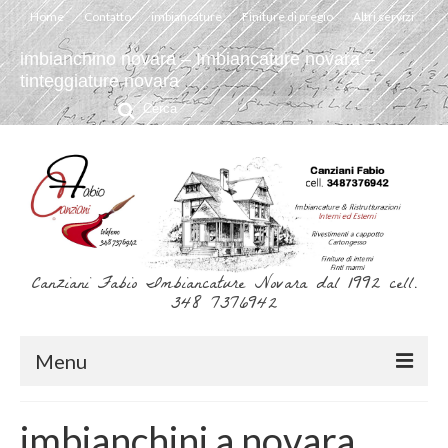
Home
Contatto
imbiancature
Finiture di pregio
Altri servizi
imbianchino novara – Imbiancature novara –
tinteggiature novara
Cerca:
Canziani Fabio Imbiancature Novara dal 1992 cell.
348 7376942
Menu
Home
imbianchini a novara