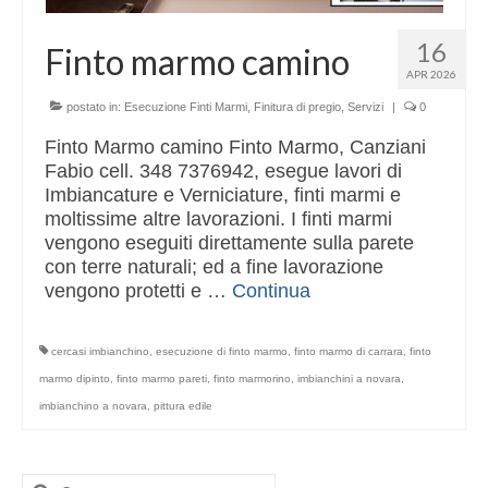
16
Finto marmo camino
APR 2026
postato in:
Esecuzione Finti Marmi
,
Finitura di pregio
,
Servizi
|
0
Finto Marmo camino Finto Marmo, Canziani
Fabio cell. 348 7376942, esegue lavori di
Imbiancature e Verniciature, finti marmi e
moltissime altre lavorazioni. I finti marmi
vengono eseguiti direttamente sulla parete
con terre naturali; ed a fine lavorazione
vengono protetti e …
Continua
cercasi imbianchino
,
esecuzione di finto marmo
,
finto marmo di carrara
,
finto
marmo dipinto
,
finto marmo pareti
,
finto marmorino
,
imbianchini a novara
,
imbianchino a novara
,
pittura edile
Cerca: