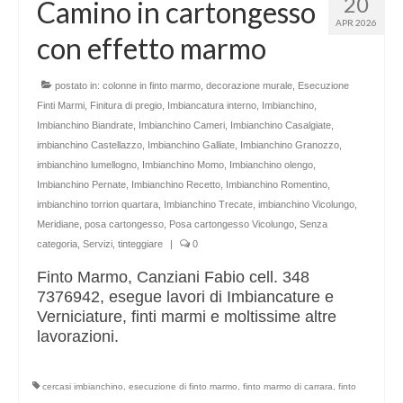
20
Camino in cartongesso
Altri servizi
APR 2026
con effetto marmo
Cartongesso
Controsoffitti
postato in:
colonne in finto marmo
,
decorazione murale
,
Esecuzione
Finti Marmi
,
Finitura di pregio
,
Imbiancatura interno
,
Imbianchino
,
Posa pavimento laminato
Imbianchino Biandrate
,
Imbianchino Cameri
,
Imbianchino Casalgiate
,
imbianchino Castellazzo
,
Imbianchino Galliate
,
Imbianchino Granozzo
,
Muratura
imbianchino lumellogno
,
Imbianchino Momo
,
Imbianchino olengo
,
Imbianchino Pernate
,
Imbianchino Recetto
,
Imbianchino Romentino
,
imbianchino torrion quartara
,
Imbianchino Trecate
,
imbianchino Vicolungo
,
Meridiane
,
posa cartongesso
,
Posa cartongesso Vicolungo
,
Senza
categoria
,
Servizi
,
tinteggiare
|
0
Finto Marmo, Canziani Fabio cell. 348
7376942, esegue lavori di Imbiancature e
Verniciature, finti marmi e moltissime altre
lavorazioni.
cercasi imbianchino
,
esecuzione di finto marmo
,
finto marmo di carrara
,
finto