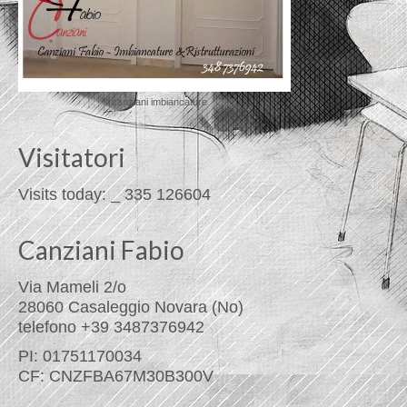
© canziani imbiancature
Visitatori
Visits today:
_
335
126604
Canziani Fabio
Via Mameli 2/o
28060 Casaleggio Novara (No)
telefono +39 3487376942
PI: 01751170034
CF: CNZFBA67M30B300V