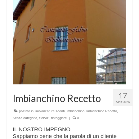
17
Imbianchino Recetto
APR 2026
postato in:
imbiancature sconti
,
Imbianchino
,
Imbianchino Recetto
,
Senza categoria
,
Servizi
,
tinteggiare
|
0
IL NOSTRO IMPEGNO
Sappiamo bene che la parola di un cliente