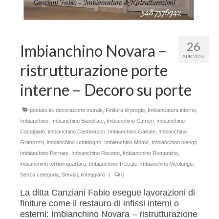
26
Imbianchino Novara –
APR 2026
ristrutturazione porte
interne – Decoro su porte
postato in:
decorazione murale
,
Finitura di pregio
,
Imbiancatura interno
,
Imbianchino
,
Imbianchino Biandrate
,
Imbianchino Cameri
,
Imbianchino
Casalgiate
,
imbianchino Castellazzo
,
Imbianchino Galliate
,
Imbianchino
Granozzo
,
imbianchino lumellogno
,
Imbianchino Momo
,
Imbianchino olengo
,
Imbianchino Pernate
,
Imbianchino Recetto
,
Imbianchino Romentino
,
imbianchino torrion quartara
,
Imbianchino Trecate
,
imbianchino Vicolungo
,
Senza categoria
,
Servizi
,
tinteggiare
|
0
La ditta Canziani Fabio esegue lavorazioni di
finiture come il restauro di infissi interni o
esterni: Imbianchino Novara – ristrutturazione