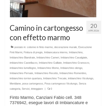
20
Camino in cartongesso
APR 2026
con effetto marmo
postato in:
colonne in finto marmo
,
decorazione murale
,
Esecuzione
Finti Marmi
,
Finitura di pregio
,
Imbiancatura interno
,
Imbianchino
,
Imbianchino Biandrate
,
Imbianchino Cameri
,
Imbianchino Casalgiate
,
imbianchino Castellazzo
,
Imbianchino Galliate
,
Imbianchino Granozzo
,
imbianchino lumellogno
,
Imbianchino Momo
,
Imbianchino olengo
,
Imbianchino Pernate
,
Imbianchino Recetto
,
Imbianchino Romentino
,
imbianchino torrion quartara
,
Imbianchino Trecate
,
imbianchino Vicolungo
,
Meridiane
,
posa cartongesso
,
Posa cartongesso Vicolungo
,
Senza
categoria
,
Servizi
,
tinteggiare
|
0
Finto Marmo, Canziani Fabio cell. 348
7376942, esegue lavori di Imbiancature e