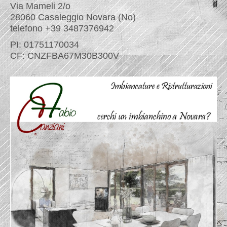
Via Mameli 2/o
28060 Casaleggio Novara (No)
telefono +39 3487376942
PI: 01751170034
CF: CNZFBA67M30B300V