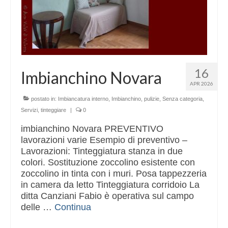
16
Imbianchino Novara
APR 2026
postato in:
Imbiancatura interno
,
Imbianchino
,
pulizie
,
Senza categoria
,
Servizi
,
tinteggiare
|
0
imbianchino Novara PREVENTIVO
lavorazioni varie Esempio di preventivo –
Lavorazioni: Tinteggiatura stanza in due
colori. Sostituzione zoccolino esistente con
zoccolino in tinta con i muri. Posa tappezzeria
in camera da letto Tinteggiatura corridoio La
ditta Canziani Fabio è operativa sul campo
delle …
Continua