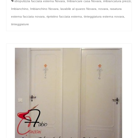
idropulizzia facciata esterna Novara
,
Imbiancare casa Novara
,
imbiancatura prezzi
,
Imbianchino
,
Imbianchino Novara
,
lavabile al quarzo Novara
,
novara
,
rasatura
esterna facciata novara
,
ripristino facciata esterna
,
tinteggiatura esterna novara
,
tinteggiature