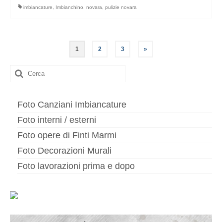
imbiancature
,
Imbianchino
,
novara
,
pulizie novara
Paginazione
1
2
3
»
degli
Cerca:
articoli
Foto Canziani Imbiancature
Foto interni / esterni
Foto opere di Finti Marmi
Foto Decorazioni Murali
Foto lavorazioni prima e dopo