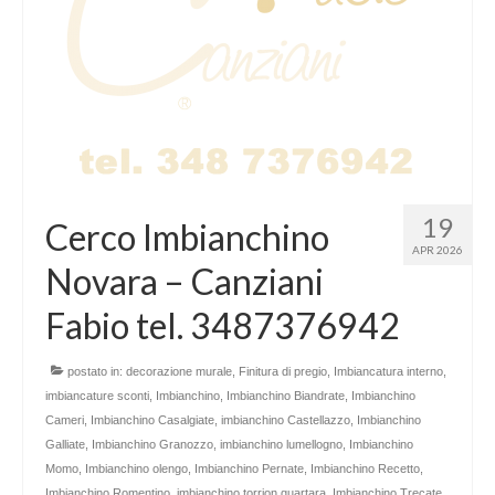
19
Cerco Imbianchino
APR 2026
Novara – Canziani
Fabio tel. 3487376942
postato in:
decorazione murale
,
Finitura di pregio
,
Imbiancatura interno
,
imbiancature sconti
,
Imbianchino
,
Imbianchino Biandrate
,
Imbianchino
Cameri
,
Imbianchino Casalgiate
,
imbianchino Castellazzo
,
Imbianchino
Galliate
,
Imbianchino Granozzo
,
imbianchino lumellogno
,
Imbianchino
Momo
,
Imbianchino olengo
,
Imbianchino Pernate
,
Imbianchino Recetto
,
Imbianchino Romentino
,
imbianchino torrion quartara
,
Imbianchino Trecate
,