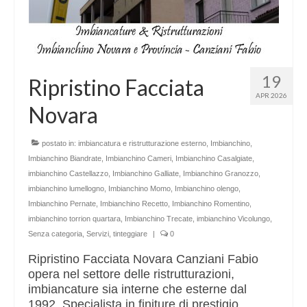
19
Ripristino Facciata
APR 2026
Novara
postato in:
imbiancatura e ristrutturazione esterno
,
Imbianchino
,
Imbianchino Biandrate
,
Imbianchino Cameri
,
Imbianchino Casalgiate
,
imbianchino Castellazzo
,
Imbianchino Galliate
,
Imbianchino Granozzo
,
imbianchino lumellogno
,
Imbianchino Momo
,
Imbianchino olengo
,
Imbianchino Pernate
,
Imbianchino Recetto
,
Imbianchino Romentino
,
imbianchino torrion quartara
,
Imbianchino Trecate
,
imbianchino Vicolungo
,
Senza categoria
,
Servizi
,
tinteggiare
|
0
Ripristino Facciata Novara Canziani Fabio
opera nel settore delle ristrutturazioni,
imbiancature sia interne che esterne dal
1992. Specialista in finiture di prestigio,