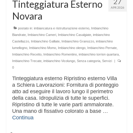
27
Tinteggiatura Esterno
Altri servizi
APR 2026
Novara
Cartongesso
Controsoffitti
postato in:
imbiancatura e ristrutturazione esterno
,
Imbianchino
Biandrate
,
Imbianchino Cameri
,
Imbianchino Casalgiate
,
imbianchino
Posa pavimento laminato
Castellazzo
,
Imbianchino Galliate
,
Imbianchino Granozzo
,
imbianchino
lumellogno
,
Imbianchino Momo
,
Imbianchino olengo
,
Imbianchino Pernate
,
Muratura
Imbianchino Recetto
,
Imbianchino Romentino
,
imbianchino torrion quartara
,
Imbianchino Trecate
,
imbianchino Vicolungo
,
Senza categoria
,
Servizi
|
0
Tinteggiatura esterno Ripristino esterno Villa
a Schiera Lavorazioni: Fornitura di ponteggio
atto ad eseguire il lavoro lungo il perimetro
della casa. Idropulizia di tutte le superfici.
Ripristino di tutte le varie parti ammalorate.
Una mano di fissativo colorato a base …
Continua