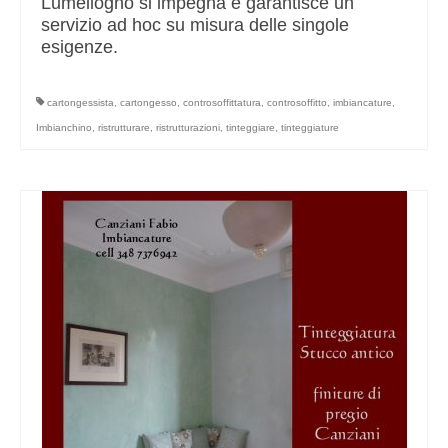
Lumellogno si impegna e garantisce un
servizio ad hoc su misura delle singole
esigenze.
cartongessista
,
cartongesso
,
controsoffittatura
,
controsoffitto
,
imbiancature
,
Imbianchino
,
ristrutturare
,
ristrutturazioni
,
tinteggiare
,
tinteggiature