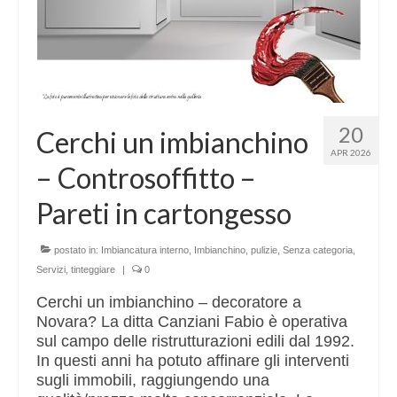
20
Cerchi un imbianchino
APR 2026
– Controsoffitto –
Pareti in cartongesso
postato in:
Imbiancatura interno
,
Imbianchino
,
pulizie
,
Senza categoria
,
Servizi
,
tinteggiare
|
0
Cerchi un imbianchino – decoratore a
Novara? La ditta Canziani Fabio è operativa
sul campo delle ristrutturazioni edili dal 1992.
In questi anni ha potuto affinare gli interventi
sugli immobili, raggiungendo una