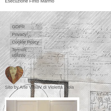
Esecuzione Finto Marmo
GDPR
Privacy
Cookie Policy
Termini
utilizzo
Sito by Arte ViolaV di Violetta Viola