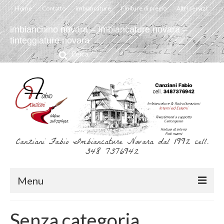
Home
Contatto
imbiancature
Finiture di pregio
Altri servizi
imbianchino novara – Imbiancature novara –
tinteggiature novara
Cerca:
Canziani Fabio Imbiancature Novara dal 1992 cell.
348 7376942
Menu
Home
Senza categoria