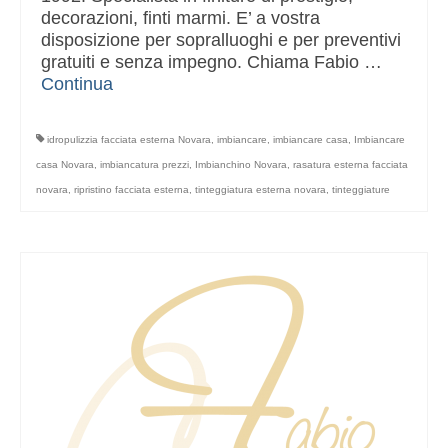
decorazioni, finti marmi. E’ a vostra
disposizione per sopralluoghi e per preventivi
gratuiti e senza impegno. Chiama Fabio …
Continua
idropulizzia facciata esterna Novara
,
imbiancare
,
imbiancare casa
,
Imbiancare
casa Novara
,
imbiancatura prezzi
,
Imbianchino Novara
,
rasatura esterna facciata
novara
,
ripristino facciata esterna
,
tinteggiatura esterna novara
,
tinteggiature