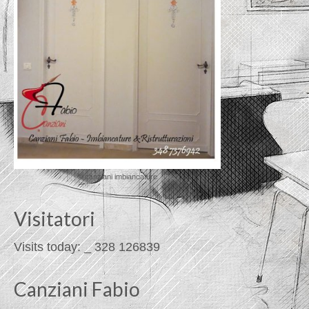
© canziani imbiancature
Visitatori
Visits today:
_
328
126839
Canziani Fabio