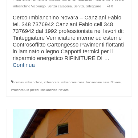
imbianchino Vicolungo
,
Senza categoria
,
Servizi
,
tinteggiare
|
0
Cerco Imbianchino Novara – Canziani Fabio
tel. 348 7376942 Canziani Fabio cell 348
7376942 dal 1992 professionista nei lavori di:
Tinteggiature Verniciature interne ed esterne
Controsoffitto Cartongesso Pavimenti flottanti
in laminato o legno Cappotti termici per il
risparmio energetico RIFINITURE DI …
Continua
cercasi imbianchino
,
imbiancare
,
imbiancare casa
,
Imbiancare casa Novara
,
imbiancatura prezzi
,
Imbianchino Novara