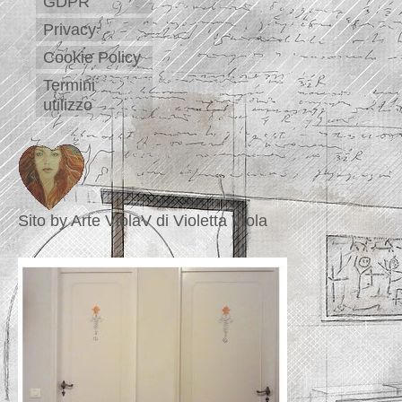
GDPR
Privacy
Cookie Policy
Termini
utilizzo
Sito by Arte ViolaV di Violetta Viola