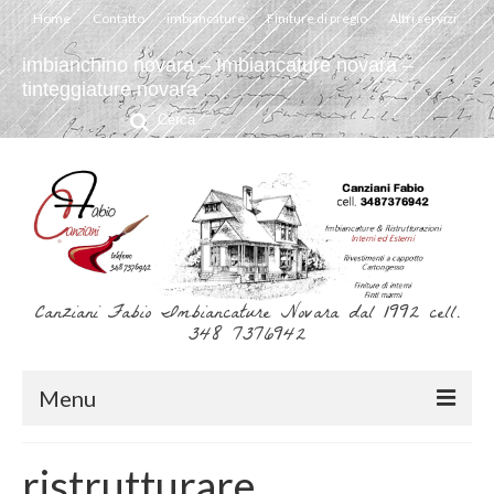
Home
Contatto
imbiancature
Finiture di pregio
Altri servizi
imbianchino novara – Imbiancature novara –
tinteggiature novara
Cerca:
Canziani Fabio Imbiancature Novara dal 1992 cell.
348 7376942
Menu
Home
ristrutturare