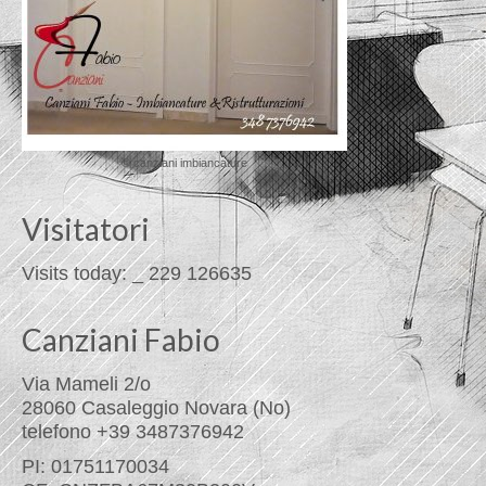
© canziani imbiancature
Visitatori
Visits today:
_
229
126635
Canziani Fabio
Via Mameli 2/o
28060 Casaleggio Novara (No)
telefono +39 3487376942
PI: 01751170034