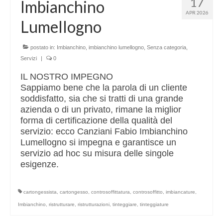
17
Imbianchino
Altri servizi
APR 2026
Lumellogno
Cartongesso
Controsoffitti
postato in:
Imbianchino
,
imbianchino lumellogno
,
Senza categoria
,
Servizi
|
0
Posa pavimento laminato
IL NOSTRO IMPEGNO
Sappiamo bene che la parola di un cliente
Muratura
soddisfatto, sia che si tratti di una grande
azienda o di un privato, rimane la miglior
forma di certificazione della qualità del
servizio: ecco Canziani Fabio Imbianchino
Lumellogno si impegna e garantisce un
servizio ad hoc su misura delle singole
esigenze.
cartongessista
,
cartongesso
,
controsoffittatura
,
controsoffitto
,
imbiancature
,
Imbianchino
,
ristrutturare
,
ristrutturazioni
,
tinteggiare
,
tinteggiature