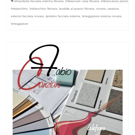
idropulizzia facciata esterna Novara
,
Imbiancare casa Novara
,
imbiancatura prezzi
,
Imbianchino
,
Imbianchino Novara
,
lavabile al quarzo Novara
,
novara
,
rasatura
esterna facciata novara
,
ripristino facciata esterna
,
tinteggiatura esterna novara
,
tinteggiature