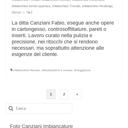
imbianchino torrion quartara
,
Imbianchino Trecate
,
imbianchino Vicolungo
,
Servizi
|
0
La ditta Canziani Fabio, esegue anche opere
in cartongesso, controsoffittature, pareti o
inserti. Lavoro curato nella pulizia e
precisione, nei ritocchi che si rendono
necessari, ma soprattutto attenzione alle
esigenze del cliente.
Imbianchino Novara
,
ristrutturazioni a novara
,
tinteggiature
Paginazione
1
2
»
degli
Cerca:
articoli
Foto Canziani Imbiancature