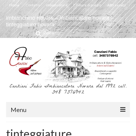
Home
Contatto
imbiancature
Finiture di pregio
Altri servizi
imbianchino novara – Imbiancature novara –
tinteggiature novara
Cerca:
Canziani Fabio Imbiancature Novara dal 1992 cell.
348 7376942
Menu
Home
tinteggiature