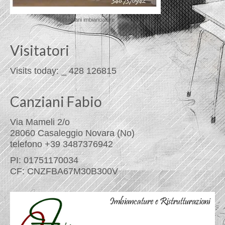
© canziani imbiancature
Visitatori
Visits today:
_
428
126815
Canziani Fabio
Via Mameli 2/o
28060 Casaleggio Novara (No)
telefono +39 3487376942
PI: 01751170034
CF: CNZFBA67M30B300V