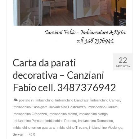
22
Carta da parati
APR 2026
decorativa – Canziani
Fabio cell. 3487376942
postato in:
Imbianchino
,
Imbianchino Biandrate
,
Imbianchino Cameri
,
Imbianchino Casalgiate
,
imbianchino Castellazzo
,
Imbianchino Galliate
,
Imbianchino Granozzo
,
Imbianchino Momo
,
Imbianchino olengo
,
Imbianchino Pernate
,
Imbianchino Recetto
,
Imbianchino Romentino
,
imbianchino torrion quartara
,
Imbianchino Trecate
,
imbianchino Vicolungo
,
Servizi
|
0