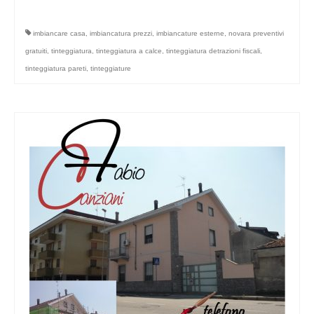
imbiancare casa
,
imbiancatura prezzi
,
imbiancature esterne
,
novara preventivi
gratuiti
,
tinteggiatura
,
tinteggiatura a calce
,
tinteggiatura detrazioni fiscali
,
tinteggiatura pareti
,
tinteggiature