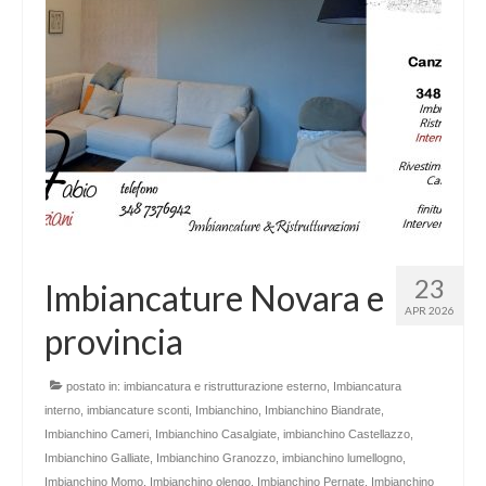
23
Imbiancature Novara e
APR 2026
provincia
postato in:
imbiancatura e ristrutturazione esterno
,
Imbiancatura
interno
,
imbiancature sconti
,
Imbianchino
,
Imbianchino Biandrate
,
Imbianchino Cameri
,
Imbianchino Casalgiate
,
imbianchino Castellazzo
,
Imbianchino Galliate
,
Imbianchino Granozzo
,
imbianchino lumellogno
,
Imbianchino Momo
,
Imbianchino olengo
,
Imbianchino Pernate
,
Imbianchino