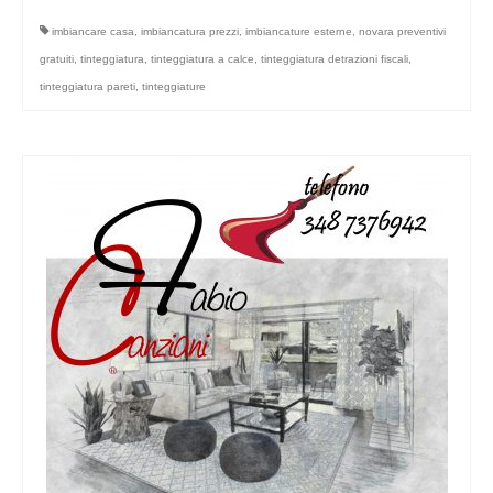
imbiancare casa
,
imbiancatura prezzi
,
imbiancature esterne
,
novara preventivi
gratuiti
,
tinteggiatura
,
tinteggiatura a calce
,
tinteggiatura detrazioni fiscali
,
tinteggiatura pareti
,
tinteggiature