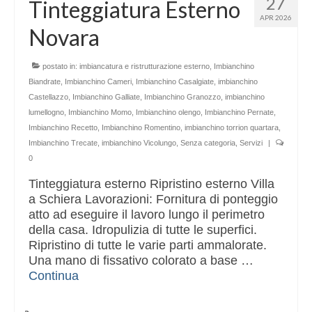
27
Tinteggiatura Esterno
Altri servizi
APR 2026
Novara
Cartongesso
Controsoffitti
postato in:
imbiancatura e ristrutturazione esterno
,
Imbianchino
Biandrate
,
Imbianchino Cameri
,
Imbianchino Casalgiate
,
imbianchino
Posa pavimento laminato
Castellazzo
,
Imbianchino Galliate
,
Imbianchino Granozzo
,
imbianchino
lumellogno
,
Imbianchino Momo
,
Imbianchino olengo
,
Imbianchino Pernate
,
Muratura
Imbianchino Recetto
,
Imbianchino Romentino
,
imbianchino torrion quartara
,
Imbianchino Trecate
,
imbianchino Vicolungo
,
Senza categoria
,
Servizi
|
0
Tinteggiatura esterno Ripristino esterno Villa
a Schiera Lavorazioni: Fornitura di ponteggio
atto ad eseguire il lavoro lungo il perimetro
della casa. Idropulizia di tutte le superfici.
Ripristino di tutte le varie parti ammalorate.
Una mano di fissativo colorato a base …
Continua