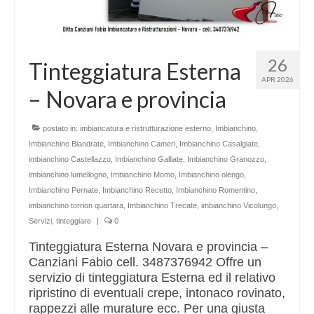
26
Tinteggiatura Esterna
APR 2026
– Novara e provincia
postato in:
imbiancatura e ristrutturazione esterno
,
Imbianchino
,
Imbianchino Biandrate
,
Imbianchino Cameri
,
Imbianchino Casalgiate
,
imbianchino Castellazzo
,
Imbianchino Galliate
,
Imbianchino Granozzo
,
imbianchino lumellogno
,
Imbianchino Momo
,
Imbianchino olengo
,
Imbianchino Pernate
,
Imbianchino Recetto
,
Imbianchino Romentino
,
imbianchino torrion quartara
,
Imbianchino Trecate
,
imbianchino Vicolungo
,
Servizi
,
tinteggiare
|
0
Tinteggiatura Esterna Novara e provincia –
Canziani Fabio cell. 3487376942 Offre un
servizio di tinteggiatura Esterna ed il relativo
ripristino di eventuali crepe, intonaco rovinato,
rappezzi alle murature ecc. Per una giusta