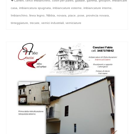
Cameri
,
cerco imbianchino
,
colori per pareti
,
galliate
,
gamma
,
groupon
,
imbiancare
casa
,
imbiancatura spugnata
,
imbiancature esterne
,
imbiancature interne
,
Imbianchino
,
linea legno
,
Nibbia
,
novara
,
piace
,
pose
,
provincia novara
,
tinteggiature
,
trecate
,
vernici industriali
,
verniciature