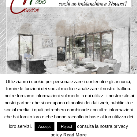
Utilizziamo i cookie per personalizzare i contenuti e gli annunci,
fornire le funzioni dei social media e analizzare il nostro traffico.
Inoltre forniamo informazioni sul modo in cui utilizzi il nostro sito ai
nostri partner che si occupano di analisi dei dati web, pubblicità e
social media, i quali potrebbero combinarle con altre informazioni
GDPR
Privacy
Cookie Policy
Termini utilizzo
che hai fornito loro o che hanno raccolto in base al tuo utilizzo dei
© 2026 Canziani Fabio Imbiancature Novara - 348 7376942 - WordPress Theme by
loro servizi.
consulta la nostra privacy
Accept
Reject
Kadence WP
policy
Read More