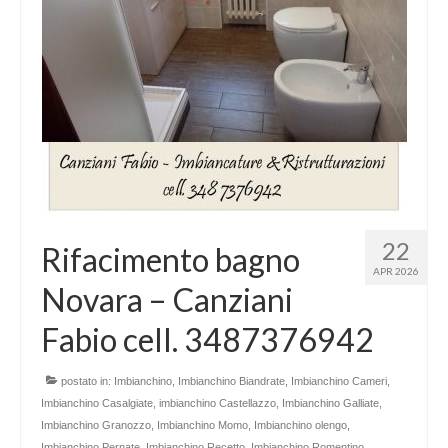
22
Rifacimento bagno
APR 2026
Novara – Canziani
Fabio cell. 3487376942
postato in:
Imbianchino
,
Imbianchino Biandrate
,
Imbianchino Cameri
,
Imbianchino Casalgiate
,
imbianchino Castellazzo
,
Imbianchino Galliate
,
Imbianchino Granozzo
,
Imbianchino Momo
,
Imbianchino olengo
,
Imbianchino Pernate
,
Imbianchino Recetto
,
Imbianchino Romentino
,