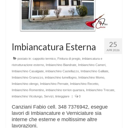
25
Imbiancatura Esterna
APR 2026
postato in:
cappotto termico
,
Finitura di pregio
,
imbiancatura e
ristrutturazione esterno
,
Imbianchino Biandrate
,
Imbianchino Cameri
,
Imbianchino Casalgiate
,
imbianchino Castellazzo
,
Imbianchino Galliate
,
Imbianchino Granozzo
,
imbianchino lumellogno
,
Imbianchino Momo
,
Imbianchino olengo
,
Imbianchino Pernate
,
Imbianchino Recetto
,
Imbianchino Romentino
,
imbianchino torrion quartara
,
Imbianchino Trecate
,
imbianchino Vicolungo
,
Servizi
,
tinteggiare
|
0
Canziani Fabio cell. 348 7376942, esegue
lavori di Imbiancature e Verniciature sia
interne che esterne e moltissime altre
lavorazioni.