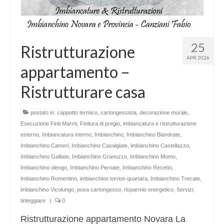
25
Ristrutturazione
APR 2026
appartamento –
Ristrutturare casa
postato in:
cappotto termico
,
cartongessista
,
decorazione murale
,
Esecuzione Finti Marmi
,
Finitura di pregio
,
imbiancatura e ristrutturazione
esterno
,
Imbiancatura interno
,
Imbianchino
,
Imbianchino Biandrate
,
Imbianchino Cameri
,
Imbianchino Casalgiate
,
imbianchino Castellazzo
,
Imbianchino Galliate
,
Imbianchino Granozzo
,
Imbianchino Momo
,
Imbianchino olengo
,
Imbianchino Pernate
,
Imbianchino Recetto
,
Imbianchino Romentino
,
imbianchino torrion quartara
,
Imbianchino Trecate
,
imbianchino Vicolungo
,
posa cartongesso
,
risparmio energetico
,
Servizi
,
tinteggiare
|
0
Ristrutturazione appartamento Novara La