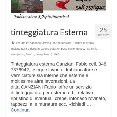
25
tinteggiatura Esterna
APR 2026
postato in:
cappotto termico
,
cartongessista
,
Finitura di pregio
,
imbiancatura e ristrutturazione esterno
,
posa cartongesso
,
risparmio
energetico
,
Servizi
,
tinteggiare
|
0
Tinteggiatura esterna Canziani Fabio cell. 348
7376942, esegue lavori di Imbiancature e
Verniciature sia interne che esterne e
moltissime altre lavorazioni. La
ditta CANZIANI Fabio offre un servizio
di tinteggiatura per esterno ed il relativo
ripristino di eventuali crepe, intonaco rovinato,
rappezzi alle murature ecc. Richiedi …
Continua